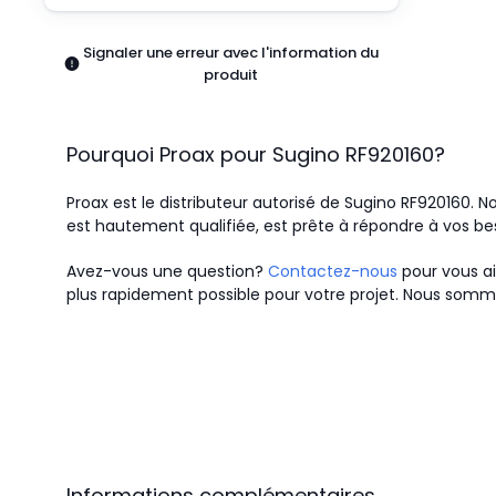
Pneumatiques
Produits d'alimentation
Signaler une erreur avec l'information du
Relais
produit
Robotique
Capteurs et vision industrielle
Interrupteurs
Pourquoi Proax pour
Sugino
RF920160
?
Blocs terminaux
Promotions
Proax est le distributeur autorisé de Sugino RF920160.
No
est hautement qualifiée, est prête à répondre à vos be
Avez-vous une question?
Contactez-nous
pour vous ai
plus rapidement possible pour votre projet. Nous somme
Informations complémentaires