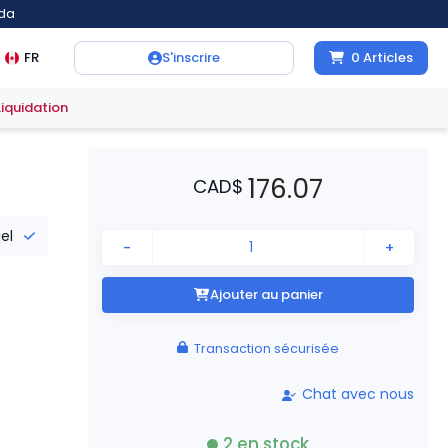
ada
FR
S'inscrire
0
Articles
Liquidation
176.07
CAD
$
iel
-
+
Ajouter au panier
Transaction sécurisée
Chat avec nous
2
en stock