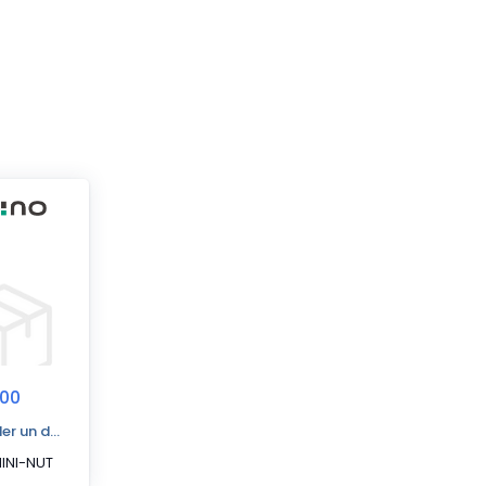
100
r un devis
INI-NUT