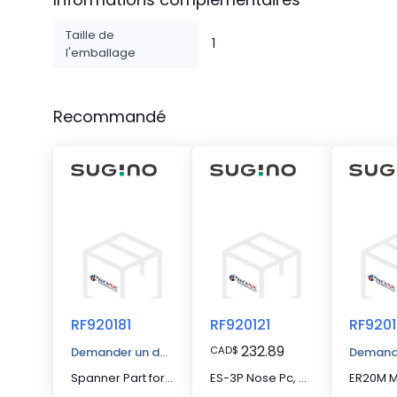
Taille de
1
l'emballage
Recommandé
RF920181
RF920121
RF920
232.89
CAD
$
Demander un devis
Demande
Spanner Part for RF920121
ES-3P Nose Pc, M25x1.5, UM/ER20
ER20M M