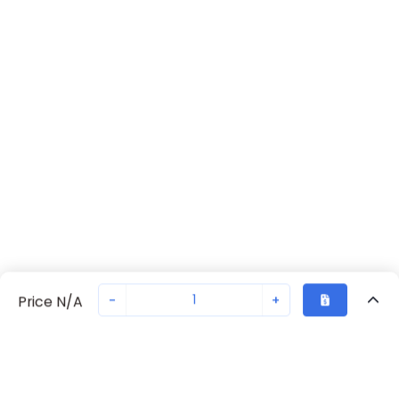
-
+
Price N/A
Vu Récemment
Transaction sécurisée
Chat avec nous