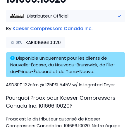
Distributeur Officiel
By
Kaeser Compressors Canada Inc.
KAE10166610020
SKU
Disponible uniquement pour les clients de 
Nouvelle-Écosse, du Nouveau-Brunswick, de l'Île-
du-Prince-Édouard et de Terre-Neuve.
ASD30T 132cfm @ 125PSI 545V w/ Integrated Dryer
Pourquoi Proax pour
Kaeser Compressors
Canada Inc.
101666.10020
?
Proax est le distributeur autorisé de Kaeser
Compressors Canada Inc. 101666.10020.
Notre équipe