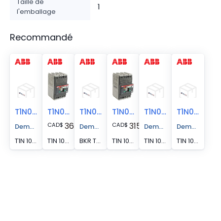
Taille de
1
l'emballage
Recommandé
T1N030TL-4
T1N040TL
T1N035TL
T1N020TL
T1N040TL-4
T1N020TL-4
367.38
315.07
CAD
$
CAD
$
Demander un devis
Demander un devis
Demander un devis
Demander un 
T1N 100 UL/CSA TMF30-1000 4p F FCCu
T1N 100A UL/CSA TMF40-1000A 3P F FCCU
BKR T1N 35A 3P TM UL F
T1N 100A UL/CSA TMF20-1000A 3P F FCCU
T1N 100 UL/CSA TMF40-1000 4p F FCCu
T1N 100 UL/CSA TMF20-1000 4p F FCCu