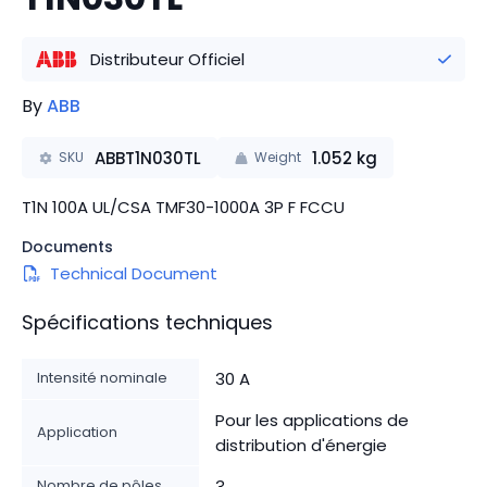
Distributeur Officiel
By
ABB
ABBT1N030TL
1.052
kg
SKU
Weight
T1N 100A UL/CSA TMF30-1000A 3P F FCCU
Documents
Technical Document
Spécifications techniques
Intensité nominale
30 A
Pour les applications de
Application
distribution d'énergie
Nombre de pôles
3