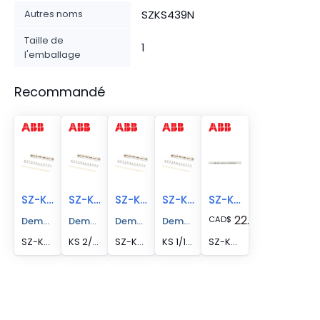
Autres noms
SZKS439N
Taille de
1
l'emballage
Recommandé
SZ-KS3/39N
SZ-KS2/56
SZ-KS1/56
SZ-KS1/12
SZ-KS16/12N
22.94
CAD
$
Demander un devis
Demander un devis
Demander un devis
Demander un devis
SZ-KS 3/39N BUS BAR
KS 2/56 UNIVERSAL COMB-BUSBAR
SZ-KS1/56 UNIVERSAL COMB-BUSBAR
KS 1/12 UNIVERSAL COMB-BUSBAR
SZ-KS 16/12 N BUS BAR