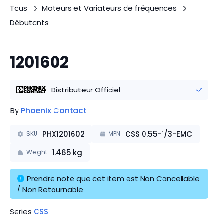
Tous
Moteurs et Variateurs de fréquences
Débutants
1201602
Distributeur Officiel
By
Phoenix Contact
PHX1201602
CSS 0.55-1/3-EMC
SKU
MPN
1.465
kg
Weight
Prendre note que cet item est Non Cancellable 
/ Non Retournable
Series
CSS