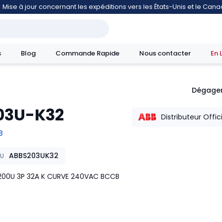
Mise à jour concernant les expéditions vers les États-Unis et le Can
s
Blog
Commande Rapide
Nous contacter
En 
Dégage
03U-K32
mouvement
Distributeur Offic
B
ABBS203UK32
KU
200U 3P 32A K CURVE 240VAC BCCB