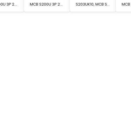
MCB S200U 3P 20A K CURVE 240VAC BCCB
MCB S200U 3P 25A K CURVE 240VAC BCCB
S203UK10, MCB S200U 3P 10A K CURVE 240VAC BCCB