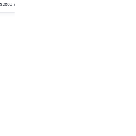
MCB S200U 3P 50A K CURVE 240VAC BCCB
MCB S200U 3P 3A K CURVE 240VAC BCCB
MCB S200U 3P 15A K CURVE 240VAC BCCB