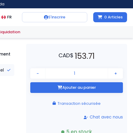
ada
FR
S'inscrire
0
Articles
Liquidation
153.71
ment
CAD
$
iel
-
+
Ajouter au panier
Transaction sécurisée
Chat avec nous
5
en stock