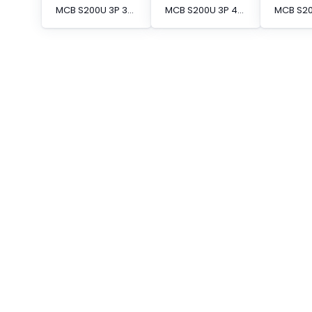
MCB S200U 3P 30A K CURVE 240VAC BCCB
MCB S200U 3P 40A K CURVE 240VAC BCCB