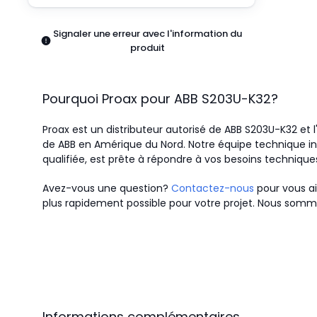
Pneumatiques
Produits d'alimentation
Signaler une erreur avec l'information du
Relais
produit
Robotique
Capteurs et vision industrielle
Interrupteurs
Pourquoi Proax pour
ABB
S203U-K32
?
Blocs terminaux
Promotions
Proax est un distributeur autorisé de ABB S203U-K32 et l
de ABB en Amérique du Nord.
Notre équipe technique in
qualifiée, est prête à répondre à vos besoins technique
Avez-vous une question?
Contactez-nous
pour vous ai
plus rapidement possible pour votre projet. Nous somme
Informations complémentaires