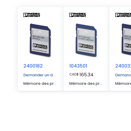
2400182
1043501
24003
165.34
CAD
$
Demander un devis
Demande
Mémoire des programmes et de configuration pour l'extension de la mémoire flash interne, enfichable, 2 Go, avec clé de licence pour une bibliothèque d'utilisateur permettant de réguler la puissance réactive (Solarworx).
Mémoire des programmes et de configuration pour l'enregistrement des programmes d'application et d'autres fichiers dans le système de fichiers de l'API, enfichable, 2 Go.