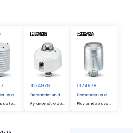
77
1074979
1074978
r un devis
Demander un devis
Demander un devis
Capteurs de température, d'humidité de l’air et de pression atmosphérique de la marque Lambrecht Meteo GmbH, avec support. La valeur mesurée est disponible via Modbus/RTU (RS-485).
Pyranomètre de marque Lambrecht Meteo GmbH, sert à mesurer l’intensité de rayonnement en W/m2 avec un angle d’ouverture de 180°. La valeur mesurée est disponible via Modbus/RTU (RS-485). Conforme à la classe de précision « Secondary Standard » selon ISO 9060
Pluviomètre avec technologie de pesage de marque Lambrecht Meteo GmbH, pour mesurer le volume et l'intensité des précipitations, non chauffé. La valeur mesurée est disponible via Modbus/RTU (RS-485).
852
?