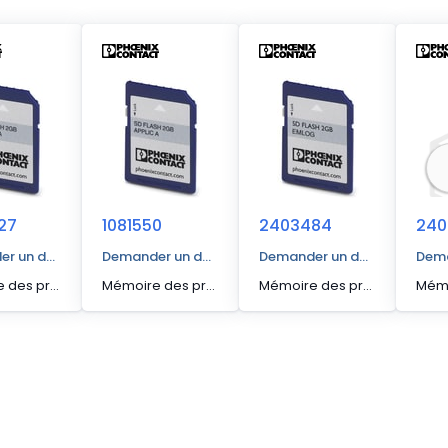
27
1081550
2403484
240
r un devis
Demander un devis
Demander un devis
Dema
Mémoire des programmes et de configuration pour l'extension de la mémoire flash interne, enfichable, 2 Go, avec clé de licence et programme utilisateur pour une commande d'éclairage.
Mémoire des programmes et de configuration pour l'extension de la mémoire flash interne, enfichable, 2 Go, avec clé de licence et programme utilisateur pour la détection du gel.
Mémoire des programmes et de configuration pour l'extension de la mémoire flash interne, enfichable, 2 Go, avec clé de licence et application EMlog, pour l'utilisation avec un automate Inline ILC 191 ME/AN. L'application EMlog permet de consulter les impulsions, les valeurs analogiques et le Modbus/RTU des appareils de mesure. Il est possible de configurer les canaux/appareils et la connexion à un système supérieur, avec l'interface basée web.