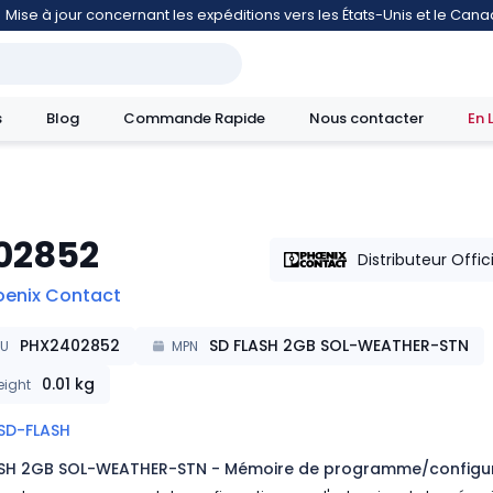
Mise à jour concernant les expéditions vers les États-Unis et le Can
s
Blog
Commande Rapide
Nous contacter
En 
02852
mouvement
Distributeur Offic
oenix Contact
PHX2402852
SD FLASH 2GB SOL-WEATHER-STN
KU
MPN
0.01
kg
ight
SD-FLASH
ASH 2GB SOL-WEATHER-STN - Mémoire de programme/configu