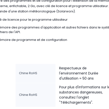
e des programmes et de configuration pour l'extension de la mémo
nterne, enfichable, 2 Go, avec clé de licence et programme utilisateur
de d'une station météorologique (Solarworx).
é de licence pour le programme utilisateur
moire des programmes d'application et autres fichiers dans le sys
chiers de l'API.
moire de programme et de configuration
Respectueux de
Chine RoHS
l'environnement Durée
d'utilisation = 50 ans
Pour plus d'informations sur l
substances dangereuses,
Chine RoHS
consultez l'onglet
"Téléchargements".