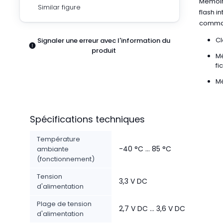
Mémoir
Pneumatiques
Similar figure
flash i
Produits d'alimentation
comman
Relais
Robotique
Cl
Signaler une erreur avec l'information du
produit
Capteurs et vision industrielle
Mé
Interrupteurs
fi
Blocs terminaux
Mé
Promotions
Spécifications techniques
Température
-40 °C ... 85 °C
ambiante
(fonctionnement)
Tension
3,3 V DC
d'alimentation
Plage de tension
2,7 V DC ... 3,6 V DC
d'alimentation