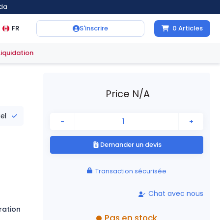
ada
FR
S'inscrire
0
Articles
Liquidation
Price N/A
iel
-
+
Demander un devis
Transaction sécurisée
Chat avec nous
ration
Pas en stock