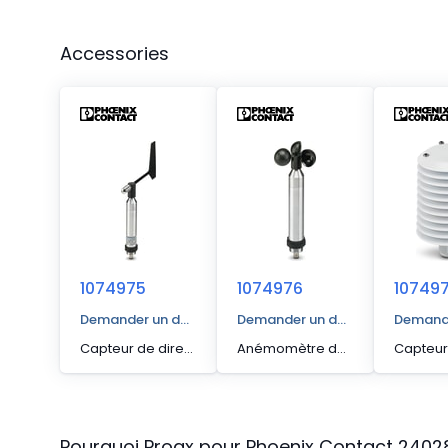
Accessories
1074975
1074976
10749
Demander un devis
Demander un devis
Demande
Capteur de direction du vent de marque Lambrecht Meteo GmbH. La valeur mesurée est disponible via Modbus RTU (RS-485).
Anémomètre de marque Lambrecht Meteo GmbH. La valeur mesurée est disponible par le Modbus RTU (RS-485).
Pourquoi Proax pour
Phoenix Contact
2402