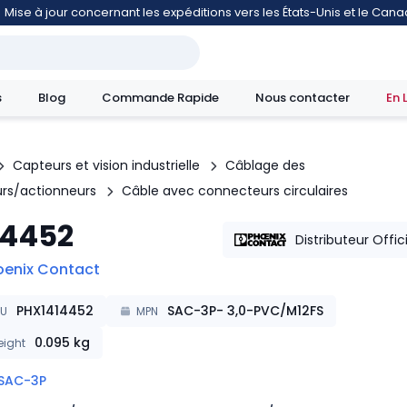
Mise à jour concernant les expéditions vers les États-Unis et le Can
s
Blog
Commande Rapide
Nous contacter
En 
Capteurs et vision industrielle
Câblage des
rs/actionneurs
Câble avec connecteurs circulaires
mouvement
14452
Distributeur Offic
oenix Contact
PHX1414452
SAC-3P- 3,0-PVC/M12FS
KU
MPN
0.095
kg
ight
SAC-3P