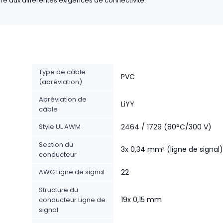
re aux différentes exigences de connectivité.
Type de câble
PVC
(abréviation)
Abréviation de
LiYY
câble
Style UL AWM
2464 / 1729 (80°C/300 V)
Section du
3x 0,34 mm² (ligne de signal)
conducteur
AWG Ligne de signal
22
Structure du
19x 0,15 mm
conducteur Ligne de
signal