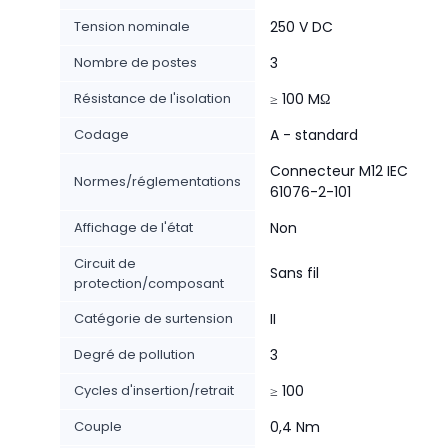
Tension nominale
250 V DC
Nombre de postes
3
Résistance de l'isolation
≥ 100 MΩ
Codage
A - standard
Connecteur M12 IEC
Normes/réglementations
61076-2-101
Affichage de l'état
Non
Circuit de
Sans fil
protection/composant
Catégorie de surtension
II
Degré de pollution
3
Cycles d'insertion/retrait
≥ 100
Couple
0,4 Nm