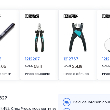
3
1212207
1212757
121
.05
68.11
251.19
CAD
$
CAD
$
CAD
$
Crayon de marquage, pour repérage manuel des rubans Zack vierges, repérage indélébile et ineffaçable, épaisseur de trait 0,5 mm
Pince coupante diagonale, pour fils durs (cordes à piano) et souples, conformes à la norme VDE 1 000 V AC/ 1 500 V DC
Pince à dénuder, pour câbles de capteurs et d'actionneurs exempts d'halogène (câbles SAC), avec isolation PUR et PVC, Ø de 3,2 mm à 4,4 mm, longueur à dénuder au choix
52
?
Délai de livraison cou
 1414452. Chez Proax, nous sommes