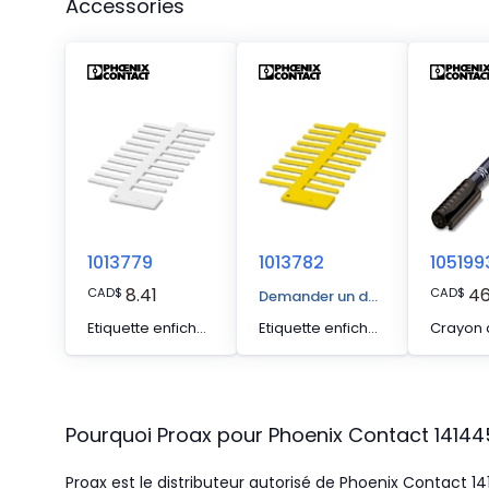
Accessories
1013779
1013782
105199
8.41
46
CAD
$
CAD
$
Demander un devis
Etiquette enfichable, Rubans, blanc, vierge, repérable avec : CMS-P1-PLOTTER, type de montage: enfilage, plage de diamètre de câble: 1,5 ... 35 mm, Nombre d'étiquettes: 20, hauteur du champ de texte: 4 mm, largeur du champ de texte: 23 mm
Etiquette enfichable, Rubans, jaune, vierge, repérable avec : CMS-P1-PLOTTER, type de montage: enfilage, plage de diamètre de câble: 1,5 ... 35 mm, Nombre d'étiquettes: 20, hauteur du champ de texte: 4 mm, largeur du champ de texte: 23 mm
Pourquoi Proax pour
Phoenix Contact
14144
Proax est le distributeur autorisé de Phoenix Contact