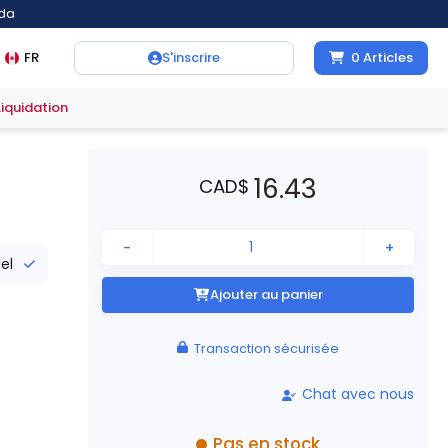
ada
FR
S'inscrire
0
Articles
Liquidation
16.43
CAD
$
-
+
iel
Ajouter au panier
Transaction sécurisée
Chat avec nous
Pas en stock