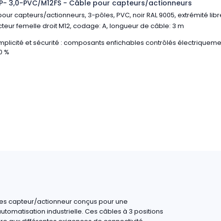
- 3,0-PVC/M12FS - Câble pour capteurs/actionneurs
our capteurs/actionneurs, 3-pôles, PVC, noir RAL 9005, extrémité libre
eur femelle droit M12, codage: A, longueur de câble: 3 m
mplicité et sécurité : composants enfichables contrôlés électriqueme
0 %
es capteur/actionneur conçus pour une
utomatisation industrielle. Ces câbles à 3 positions