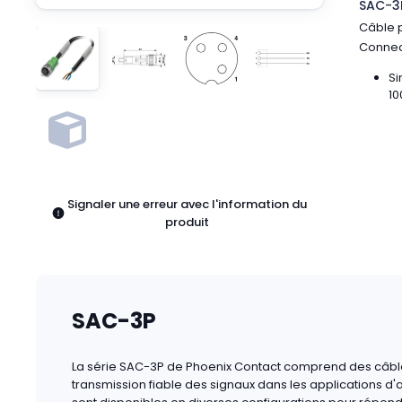
SAC-3P
Pneumatiques
Câble p
Produits d'alimentation
Connect
Relais
Robotique
Si
Capteurs et vision industrielle
10
Interrupteurs
Blocs terminaux
Promotions
Signaler une erreur avec l'information du
produit
SAC-3P
La série SAC-3P de Phoenix Contact comprend des câbl
transmission fiable des signaux dans les applications d'a