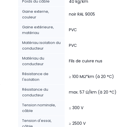
Poids du câble
40 kg/km
Gaine externe,
noir RAL 9005
couleur
Gaine extérieure,
PVC
matériau
Matériau isolation du
PVC
conducteur
Matériau du
Fils de cuivre nus
conducteur
Résistance de
≥ 100 MΩ*km (à 20 °C)
l'isolation
,
Résistance du
max. 57 Ω/km (à 20 °C)
conducteur
Tension nominale,
≤ 300 V
câble
Tension d'essai,
≥ 2500 V
câble