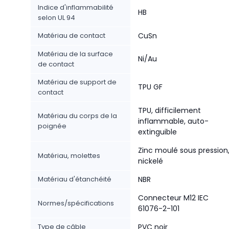
Indice d'inflammabilité
HB
selon UL 94
Matériau de contact
CuSn
Matériau de la surface
Ni/Au
de contact
Matériau de support de
TPU GF
contact
TPU, difficilement
Matériau du corps de la
inflammable, auto-
poignée
extinguible
Zinc moulé sous pression
Matériau, molettes
nickelé
Matériau d'étanchéité
NBR
Connecteur M12 IEC
Normes/spécifications
61076-2-101
Type de câble
PVC noir