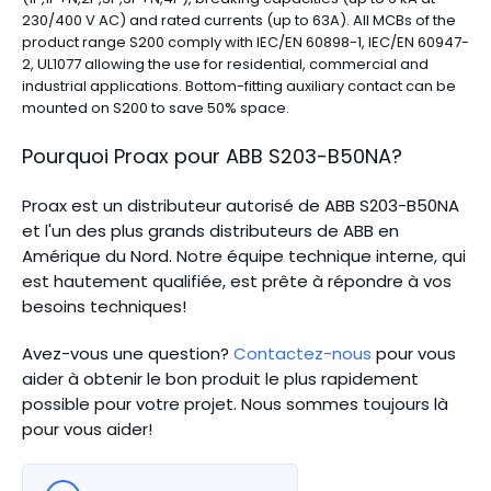
230/400 V AC) and rated currents (up to 63A). All MCBs of the
product range S200 comply with IEC/EN 60898-1, IEC/EN 60947-
2, UL1077 allowing the use for residential, commercial and
industrial applications. Bottom-fitting auxiliary contact can be
mounted on S200 to save 50% space.
Pourquoi Proax pour
ABB
S203-B50NA
?
Proax est un distributeur autorisé de ABB S203-B50NA
et l'un des plus grands distributeurs de ABB en
Amérique du Nord.
Notre équipe technique interne, qui
est hautement qualifiée, est prête à répondre à vos
besoins techniques!
Avez-vous une question?
Contactez-nous
pour vous
aider à obtenir le bon produit le plus rapidement
possible pour votre projet. Nous sommes toujours là
pour vous aider!