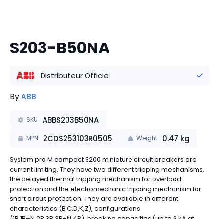
S203-B50NA
Distributeur Officiel
By
ABB
ABBS203B50NA
SKU
2CDS253103R0505
0.47
kg
MPN
Weight
System pro M compact S200 miniature circuit breakers are
current limiting. They have two different tripping mechanisms,
the delayed thermal tripping mechanism for overload
protection and the electromechanic tripping mechanism for
short circuit protection. They are available in different
characteristics (B,C,D,K,Z), configurations
(1P,1P+N,2P,3P,3P+N,4P), breaking capacities (up to 6 kA at