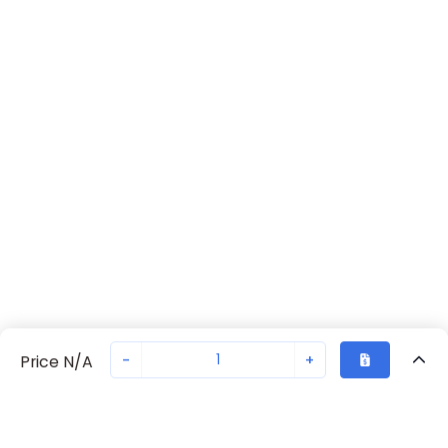
-
+
Price N/A
Vu Récemment
Transaction sécurisée