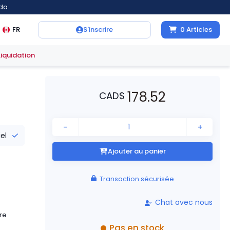
ada
FR
S'inscrire
0
Articles
Liquidation
178.52
CAD
$
-
+
iel
Ajouter au panier
Transaction sécurisée
Chat avec nous
re
Pas en stock