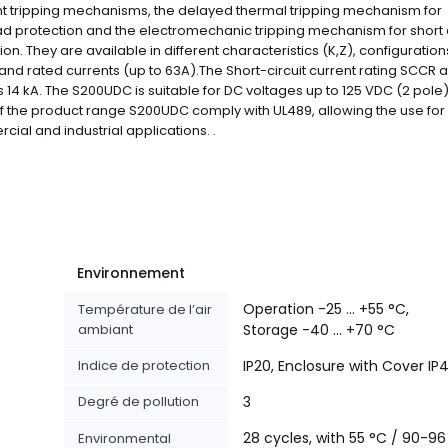
nt tripping mechanisms, the delayed thermal tripping mechanism for
d protection and the electromechanic tripping mechanism for short c
ion. They are available in different characteristics (K,Z), configuration
 and rated currents (up to 63A).The Short-circuit current rating SCCR a
s 14 kA. The S200UDC is suitable for DC voltages up to 125 VDC (2 pole).
 the product range S200UDC comply with UL489, allowing the use for
ial and industrial applications. .
Environnement
Operation -25 ... +55 °C,
Température de l’air
ambiant
Storage -40 ... +70 °C
Indice de protection
IP20, Enclosure with Cover IP
Degré de pollution
3
28 cycles, with 55 °C / 90-96
Environmental