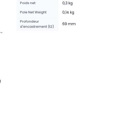
Poids net
0,3 kg
Pole Net Weight
0,14 kg
Profondeur
69 mm
d'encastrement (t2)
r-
g