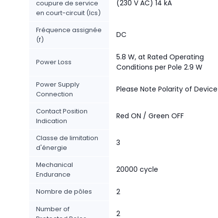
(230 V AC) 14 kA
coupure de service
en court-circuit (Ics)
Fréquence assignée
DC
(f)
5.8 W, at Rated Operating
Power Loss
Conditions per Pole 2.9 W
Power Supply
Please Note Polarity of Device
Connection
Contact Position
Red ON / Green OFF
Indication
Classe de limitation
3
d'énergie
Mechanical
20000 cycle
Endurance
Nombre de pôles
2
Number of
2