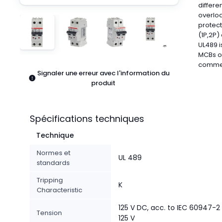
Pneumatiques
differe
overloa
Produits d'alimentation
protect
Relais
(1P,2P)
Robotique
UL489 i
Capteurs et vision industrielle
MCBs of
Interrupteurs
commerc
Signaler une erreur avec l'information du
Blocs terminaux
produit
Promotions
Spécifications techniques
Technique
Normes et
UL 489
standards
Tripping
K
Characteristic
125 V DC, acc. to IEC 60947-2
Tension
125 V