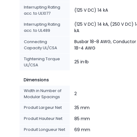
Interrupting Rating
(125 V DC) 14 kA
acc. to UL1077
(125 V DC) 14 kA, (250 V DC) 
Interrupting Rating
acc. to UL489
kA
Busbar 18-8 AWG, Conductor
Connecting
Capacity UL/CSA
18-4 AWG
Tightening Torque
25 in·lb
UL/CSA
Dimensions
Width in Number of
2
Modular Spacings
Produit Largeur Net
35 mm
Produit Hauteur Net
85 mm
Produit Longueur Net
69 mm