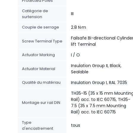
Protected Poles
Catégorie de
III
surtension
Couple de serrage
2.8 N·m
Failsafe Bi-directional Cylinde
Screw Terminal Type
lift Terminal
Actuator Marking
I / O
Insulation Group II, Black,
Actuator Material
Sealable
Qualité du matériau
Insulation Group I, RAL 7035
TH35-15 (35 x 15 mm Mountin
Rail) acc. to IEC 60715, TH35-
Montage sur rail DIN
7.5 (35 x 7.5 mm Mounting
Rail) acc. to IEC 60715
Type
tous
d'encastrement