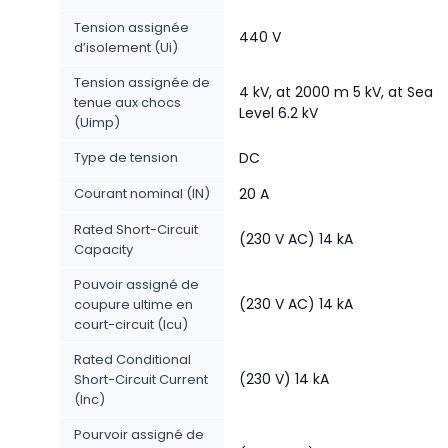
Tension assignée
440 V
d’isolement (Ui)
Tension assignée de
4 kV, at 2000 m 5 kV, at Sea
tenue aux chocs
Level 6.2 kV
(Uimp)
Type de tension
DC
Courant nominal (IN)
20 A
Rated Short-Circuit
(230 V AC) 14 kA
Capacity
Pouvoir assigné de
(230 V AC) 14 kA
coupure ultime en
court-circuit (Icu)
Rated Conditional
(230 V) 14 kA
Short-Circuit Current
(Inc)
Pourvoir assigné de