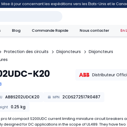
Mise à jour concernant les expéditions vers les États-Unis et le Can
s
Blog
Commande Rapide
Nous contacter
En 
Protection des circuits
Disjoncteurs
Disjoncteurs
ures
mouvement
02UDC-K20
Distributeur Offic
B
ABBS202UDCK20
2CDS272517R0487
KU
MPN
0.25
kg
ight
pro M compact S200UDC current limiting miniature circuit breakers a
ly designed for DC applications in the scope of UL489. They have two