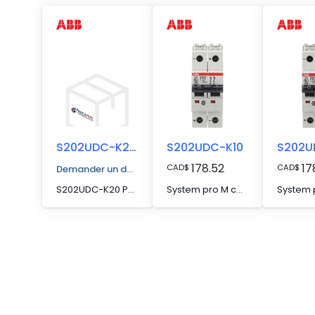
S202UDC-K20-P
S202UDC-K10
S202U
178.52
17
CAD
$
CAD
$
Demander un devis
S202UDC-K20 PRIMAX
System pro M compact S200UDC current limiting miniature circuit breakers are specially designed for DC applications in the scope of UL489.They have two different tripping mechanisms, the delayed thermal tripping mechanism for overload protection and the electromechanic tripping mechanism for short circuit protection. They are available in different characteristics (K,Z), configurations (1P,2P) and rated currents (up to 63A).The Short-circuit current rating SCCR acc. UL489 is 14 kA. The S200UDC is suitable for DC voltages up to 125 VDC (2 pole). All MCBs of the product range S200UDC comply with UL489, allowing the use for commercial and industrial applications..