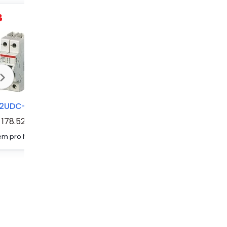
2UDC-K13
S202UDC-K1.6
S202UDC-K10-P
178.52
System pro M compact S200UDC current limiting miniature circuit breakers are specially designed for DC applications in the scope of UL489.They have two different tripping mechanisms, the delayed thermal tripping mechanism for overload protection and the electromechanic tripping mechanism for short circuit protection. They are available in different characteristics (K,Z), configurations (1P,2P) and rated currents (up to 63A).The Short-circuit current rating SCCR acc. UL489 is 14 kA. The S200UDC is suitable for DC voltages up to 125 VDC (2 pole). All MCBs of the product range S200UDC comply with UL489, allowing the use for commercial and industrial applications..
System pro M compact S200UDC current limiting miniature circuit breakers are specially designed for DC applications in the scope of UL489.They have two different tripping mechanisms, the delayed thermal tripping mechanism for overload protection and the electromechanic tripping mechanism for short circuit protection. They are available in different characteristics (K,Z), configurations (1P,2P) and rated currents (up to 63A).The Short-circuit current rating SCCR acc. UL489 is 14 kA. The S200UDC is suitable for DC voltages up to 125 VDC (2 pole). All MCBs of the product range S200UDC comply with UL489, allowing the use for commercial and industrial applications..
S202UDC-K10 PRIMAX