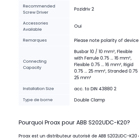
Recommended
Pozidriv 2
Screw Driver
Accessories
Oui
Available
Remarques
Please note polarity of device
Busbar 10 / 10 mm², Flexible
with Ferrule 0.75 ... 16 mm²,
Connecting
Flexible 0.75 ... 16 mm², Rigid
Capacity
0.75 ... 25 mm², Stranded 0.75 .
25 mm²
Installation Size
acc. to DIN 43880 2
Type de borne
Double Clamp
Pourquoi Proax pour
ABB
S202UDC-K20
?
Proax est un distributeur autorisé de ABB S202UDC-K20 e