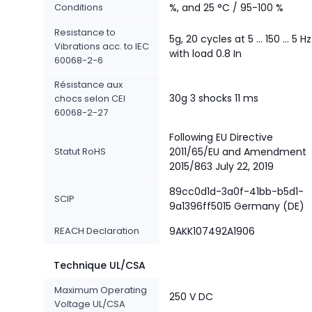
Conditions
%, and 25 °C / 95-100 %
Resistance to
5g, 20 cycles at 5 ... 150 ... 5 Hz
Vibrations acc. to IEC
with load 0.8 In
60068-2-6
Résistance aux
30g 3 shocks 11 ms
chocs selon CEI
60068-2-27
Following EU Directive
Statut RoHS
2011/65/EU and Amendment
2015/863 July 22, 2019
89cc0d1d-3a0f-41bb-b5d1-
SCIP
9a1396ff5015 Germany (DE)
REACH Declaration
9AKK107492A1906
Technique UL/CSA
Maximum Operating
250 V DC
Voltage UL/CSA