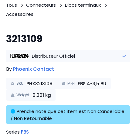
Tous
Connecteurs
Blocs terminaux
Accessoires
3213109
Distributeur Officiel
By
Phoenix Contact
PHX3213109
FBS 4-3,5 BU
SKU
MPN
0.001
kg
Weight
Prendre note que cet item est Non Cancellable 
/ Non Retournable
Series
FBS