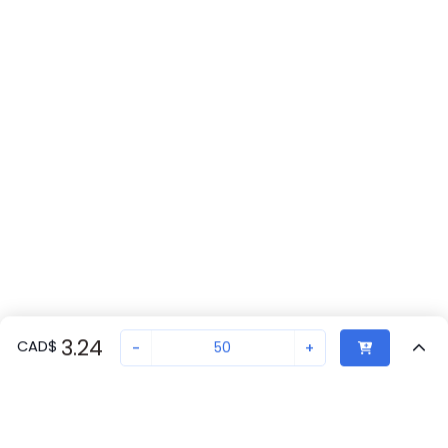
3.24
CAD
$
-
+
Vendu par quantité de
50
Vu Récemment
Transaction sécurisée