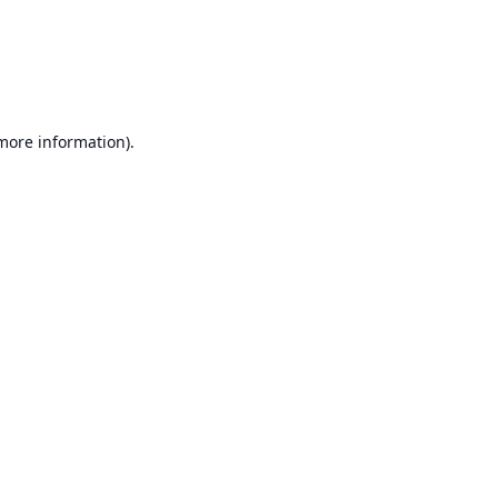
 more information)
.