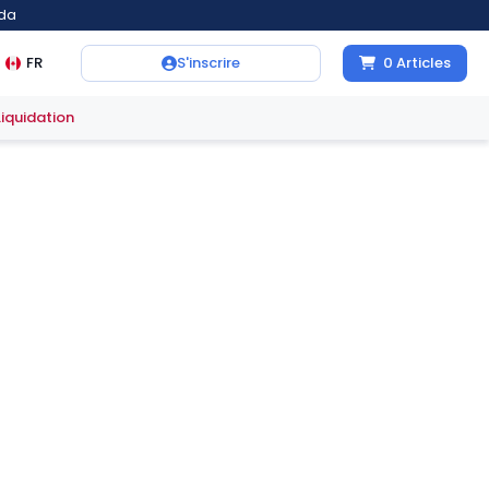
ada
FR
S'inscrire
0
Articles
Liquidation