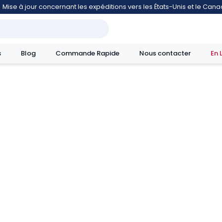
Mise à jour concernant les expéditions vers les États-Unis et le Can
s
Blog
Commande Rapide
Nous contacter
En 
mouvement