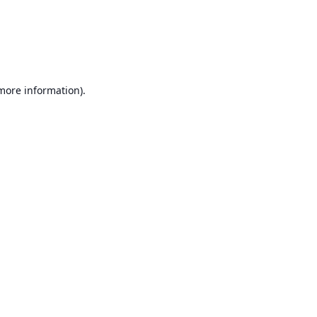
 more information)
.