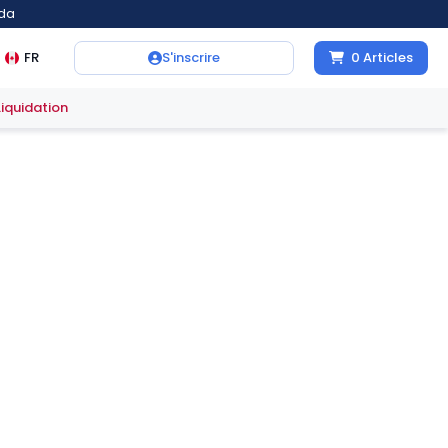
ada
FR
S'inscrire
0
Articles
Liquidation