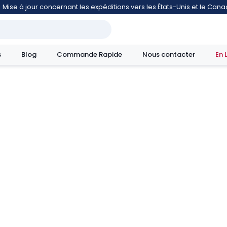
Mise à jour concernant les expéditions vers les États-Unis et le Can
s
Blog
Commande Rapide
Nous contacter
En 
mouvement