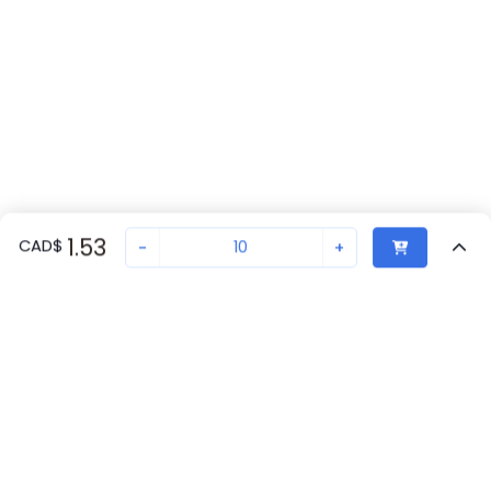
1.53
CAD
$
-
+
Vendu par quantité de
10
Vu Récemment
Transaction sécurisée
Chat avec nous
0809735
Pas en stock
Retour eu haut
Demandez un délai de livraison ou commandez - nous
assurerons une livraison rapide