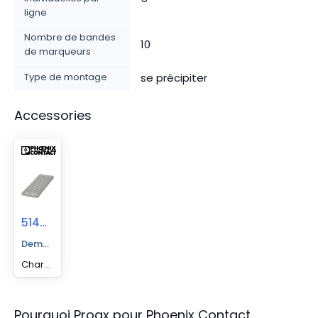
ligne
Nombre de bandes
10
de marqueurs
Type de montage
se précipiter
Accessories
5144709
Demander un devis
Chargeur plastique pour CMS-P1-Plotter et PLOTMARK. Pour 26 bandes de repérage plates ou ZBN
Pourquoi Proax pour
Phoenix Contact