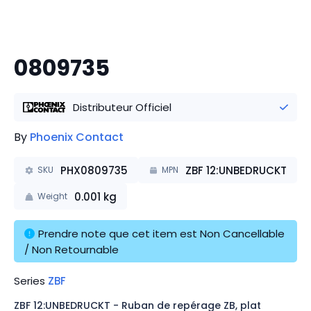
0809735
Distributeur Officiel
By
Phoenix Contact
PHX0809735
ZBF 12:UNBEDRUCKT
SKU
MPN
0.001
kg
Weight
Prendre note que cet item est Non Cancellable 
/ Non Retournable
Series
ZBF
ZBF 12:UNBEDRUCKT - Ruban de repérage ZB, plat