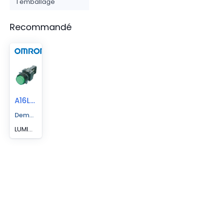
l'emballage
Recommandé
A16LJGM241
Demander un devis
LUMINEUX,CARRÉ,VERT,IP40,S