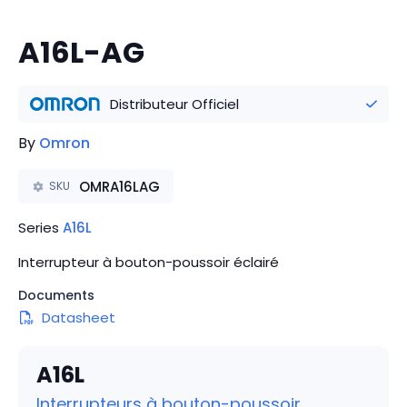
A16L-AG
Distributeur Officiel
By
Omron
OMRA16LAG
SKU
Series
A16L
Interrupteur à bouton-poussoir éclairé
Documents
Datasheet
A16L
Interrupteurs à bouton-poussoir