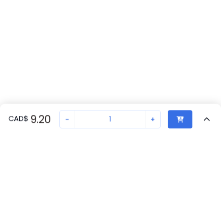
9.20
CAD
$
-
+
Vu Récemment
Transaction sécurisée
Chat avec nous
A16L-AG
Pas en stock
Demandez un délai de livraison ou commandez - nous
assurerons une livraison rapide
Retour eu haut