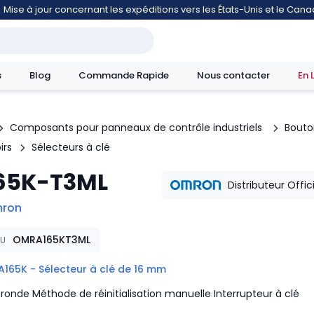
Mise à jour concernant les expéditions vers les États-Unis et le Can
s
Blog
Commande Rapide
Nous contacter
En 
Composants pour panneaux de contrôle industriels
Bouto
irs
Sélecteurs à clé
mouvement
65K-T3ML
Distributeur Offic
ron
OMRA165KT3ML
KU
A165K - Sélecteur à clé de 16 mm
ronde Méthode de réinitialisation manuelle Interrupteur à clé