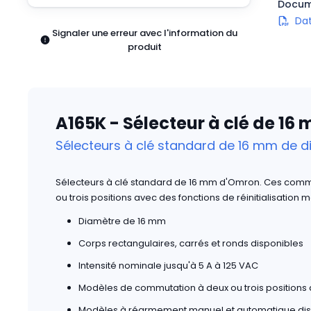
Docum
Pneumatiques
Da
Produits d'alimentation
Signaler une erreur avec l'information du
Relais
produit
Robotique
Capteurs et vision industrielle
Interrupteurs
Blocs terminaux
A165K - Sélecteur à clé de 16
Promotions
Sélecteurs à clé standard de 16 mm de 
Sélecteurs à clé standard de 16 mm d'Omron. Ces com
ou trois positions avec des fonctions de réinitialisation
Diamètre de 16 mm
Corps rectangulaires, carrés et ronds disponibles
Intensité nominale jusqu'à 5 A à 125 VAC
Modèles de commutation à deux ou trois positions 
Modèles à réarmement manuel et automatique dis