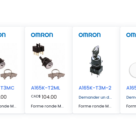
-T3MC
A165K-T2ML
A165K-T3M-2
.00
104.00
CAD
$
Demander un devis
Dema
Forme ronde Méthode de réinitialisation manuelle Interrupteur à clé
Forme ronde Méthode de réinitialisation manuelle Interrupteur à clé
Forme ronde Méthode de réarmement manuel Contact bipolaire à double détente (DPDT) Configuration du contact Interrupteur à clé