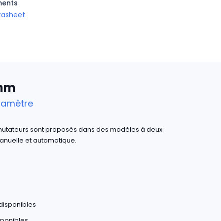
ents
tasheet
 mm
diamètre
mutateurs sont proposés dans des modèles à deux
 manuelle et automatique.
disponibles
ponibles