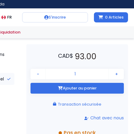
ada
FR
S'inscrire
0
Articles
Liquidation
93.00
ns
CAD
$
-
+
iel
Ajouter au panier
Transaction sécurisée
Chat avec nous
Pas en stock