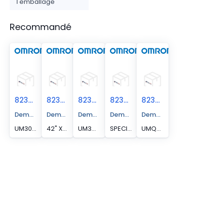
l'emballage
Recommandé
823205001
823204222
823203443
823209086
823209990
Demander un devis
Demander un devis
Demander un devis
Demander un devis
Demander un devis
UM3072LH45, SAFETY MAT, SPECIAL
42" X22" CATT 4 SAFTEY MAT
UM3443XSP, UNIV SAFETY MAT SPECIAL 34 X 42.75 TOP SURFACE RECTANGLE
SPECIAL MAT, 20 X 57 INCH .
UMQ-1206-B, MAT DEMO, UMQ-1206 UNIVERSAL MAT WITH QUICK DISCONNECT ON MAT CABLE LOCATION CENTERED ON 12" DIMENSION