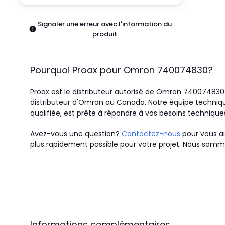
Pneumatiques
Produits d'alimentation
Signaler une erreur avec l'information du
Relais
produit
Robotique
Capteurs et vision industrielle
Interrupteurs
Pourquoi Proax pour
Omron
740074830
?
Blocs terminaux
Promotions
Proax est le distributeur autorisé de Omron 74007483
distributeur d'Omron au Canada.
Notre équipe techniqu
qualifiée, est prête à répondre à vos besoins technique
Avez-vous une question?
Contactez-nous
pour vous ai
plus rapidement possible pour votre projet. Nous somme
Informations complémentaires