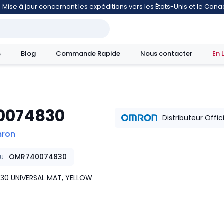
Mise à jour concernant les expéditions vers les États-Unis et le Can
s
Blog
Commande Rapide
Nous contacter
En 
0074830
mouvement
Distributeur Offic
ron
OMR740074830
KU
30 UNIVERSAL MAT, YELLOW