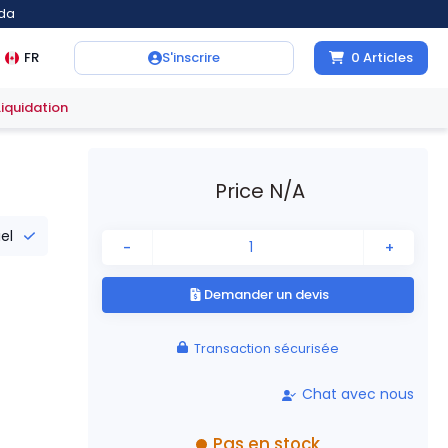
ada
FR
S'inscrire
0
Articles
Liquidation
Price N/A
iel
-
+
Demander un devis
Transaction sécurisée
Chat avec nous
Pas en stock