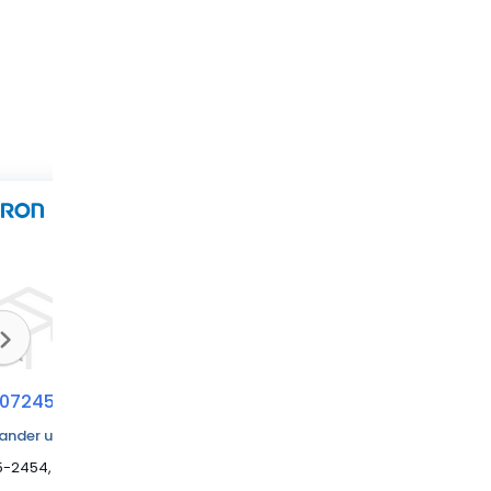
072454
740071860
740084224
nder un devis
UMY5-2454, UMY2454 UNIVERSAL MAT, YELLOW
UMY1860 UNIVERSAL MAT, YELLOW
UMY4224 UNIVERSAL MAT, YELLOW 10 METER CABLE