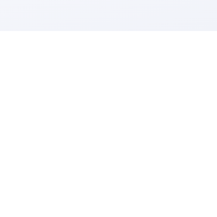
charges jusqu'à 25 ampères.
u sur socle pour une
on est proposée, comme