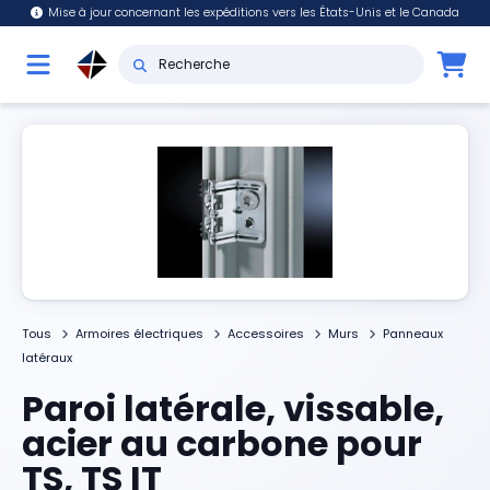
Mise à jour concernant les expéditions vers les États-Unis et le Canada
Tous
Armoires électriques
Accessoires
Murs
Panneaux
latéraux
Paroi latérale, vissable,
acier au carbone pour
TS, TS IT