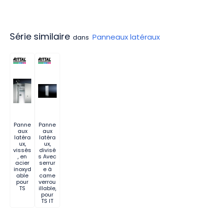
Série similaire
Panneaux latéraux
dans
Panne
Panne
aux
aux
latéra
latéra
ux,
ux,
vissés
divisé
, en
s Avec
acier
serrur
inoxyd
e à
able
came
pour
verrou
TS
illable,
pour
TS IT