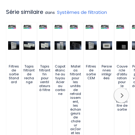
Série similaire
Systèmes de filtration
dans
Filtres
Tapis
Tapis
Capot
Matel
Filtres
Persie
Couve
P
de
filtrant
filtrant
étanc
as
de
nnes
rcle
f
sortie
de
fin
he au
filtrant
sortie
intégr
d'obtu
Stand
recha
pour
tuyau
pour
CEM
ées
ration
v
ard
nge
ventil
Acier
les
pour
a
ateurs
au
unités
le
d
à filtre
carbo
de
ventil
ne
refroid
ateur
issem
de
ent,
filtre/fi
les
ltre de
échan
sortie
geurs
de
chale
ur
air/air
et les