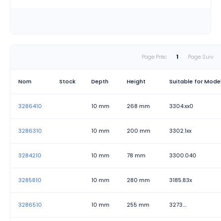
Page Préc
1
Page Suiv
Nom
Stock
Depth
Height
Suitable for Mode
3286410
10 mm
268 mm
3304.xx0
3286310
10 mm
200 mm
3302.1xx
3284210
10 mm
78 mm
3300.040
3285810
10 mm
280 mm
3185.83x
3286510
10 mm
255 mm
3273....