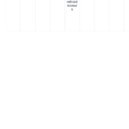
refroid
isseur
s