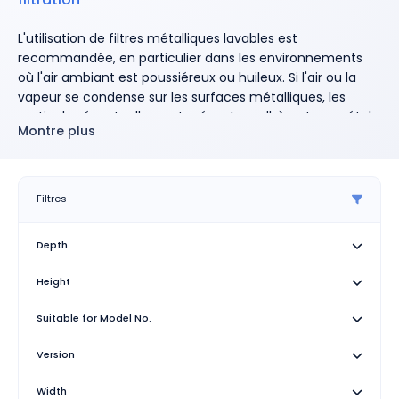
L'utilisation de filtres métalliques lavables est
recommandée, en particulier dans les environnements
où l'air ambiant est poussiéreux ou huileux. Si l'air ou la
vapeur se condense sur les surfaces métalliques, les
particules éventuellement présentes adhèrent au métal
Montre plus
et sont facilement éliminées avec de l'eau ou des
détergents dissolvant les graisses.
Filtres
Depth
Height
Suitable for Model No.
Version
Width