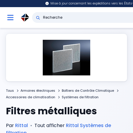
Mise à jour concernant les expéditions vers les État
Tous
Armoires électriques
Boîtiers de Contrôle Climatique
Accessoires de climatisation
Systèmes de filtration
Filtres métalliques
Par
Rittal
•
Tout afficher
Rittal
Systèmes de
filtration