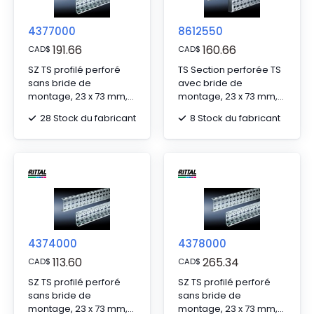
4377000
8612550
191.66
160.66
CAD
$
CAD
$
SZ TS profilé perforé
TS Section perforée TS
sans bride de
avec bride de
montage, 23 x 73 mm,
montage, 23 x 73 mm,
pour TS, SE, pour WHD :
pour niveau de
28 Stock du fabricant
8 Stock du fabricant
800 mm, L : 695 mm
montage intérieur : L/D :
500 mm
4374000
4378000
113.60
265.34
CAD
$
CAD
$
SZ TS profilé perforé
SZ TS profilé perforé
sans bride de
sans bride de
montage, 23 x 73 mm,
montage, 23 x 73 mm,