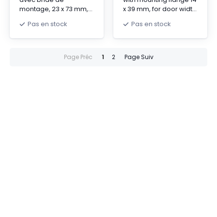
montage, 23 x 73 mm,
x 39 mm, for door width:
pour TS, SE, pour L/D :
500 mm
Pas en stock
Pas en stock
1000 mm
Page Préc
1
2
Page Suiv