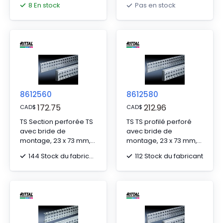
8 En stock
Pas en stock
montage intérieur :
montage intérieur :
pour L/D : 600 mm, L :
pour WD : 800 mm
590 mm
8612560
8612580
172.75
212.96
CAD
$
CAD
$
TS Section perforée TS
TS TS profilé perforé
avec bride de
avec bride de
montage, 23 x 73 mm,
montage, 23 x 73 mm,
pour niveau de
pour niveau de
144 Stock du fabricant
112 Stock du fabricant
montage intérieur : L/D :
montage intérieur : L/D :
600 mm
800 mm