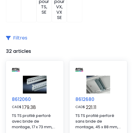
pour
pour
TS,
VX,
SE
VX
SE
Filtres
32 articles
8612060
8612680
179.38
221.11
CAD
$
CAD
$
TS TS profilé perforé
TS TS profilé perforé
avec bride de
sans bride de
montage, 17 x 73 mm,
montage, 45 x 88 mm,
pour niveau de
pour niveau de