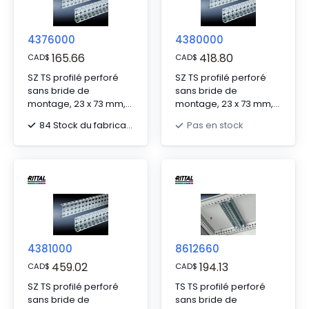
4376000
4380000
165.66
418.80
CAD
$
CAD
$
SZ TS profilé perforé
SZ TS profilé perforé
sans bride de
sans bride de
montage, 23 x 73 mm,
montage, 23 x 73 mm,
pour TS, SE, pour WHD :
pour TS, SE, pour WHD :
84 Stock du fabricant
Pas en stock
600 mm, L : 495 mm
2000 mm, L : 1895 mm
4381000
8612660
459.02
194.13
CAD
$
CAD
$
SZ TS profilé perforé
TS TS profilé perforé
sans bride de
sans bride de