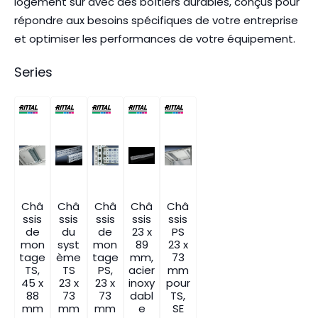
logement sûr avec des boîtiers durables, conçus pour
répondre aux besoins spécifiques de votre entreprise
et optimiser les performances de votre équipement.
Series
Châ
Châ
Châ
Châ
Châ
ssis
ssis
ssis
ssis
ssis
de
du
de
23 x
PS
mon
syst
mon
89
23 x
tage
ème
tage
mm,
73
TS,
TS
PS,
acier
mm
45 x
23 x
23 x
inoxy
pour
88
73
73
dabl
TS,
mm
mm
mm
e
SE