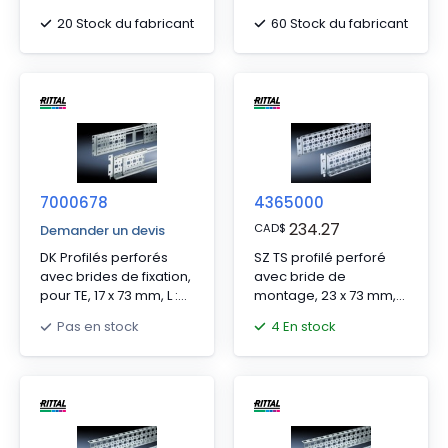
pour TS, SE, pour WHD :
pour TS, SE, pour WHD :
20 Stock du fabricant
60 Stock du fabricant
400 mm, L : 295 mm
1200 mm, L : 1095 mm
7000678
4365000
234.27
CAD
$
Demander un devis
DK Profilés perforés
SZ TS profilé perforé
avec brides de fixation,
avec bride de
pour TE, 17 x 73 mm, L :
montage, 23 x 73 mm,
530 - 700 mm
pour TS, SE, pour L/D :
4 En stock
Pas en stock
800 mm