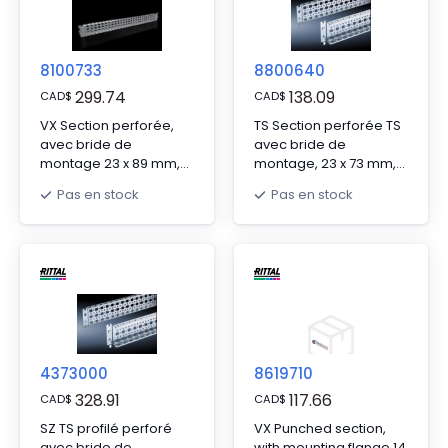
8100733
8800640
299.74
138.09
CAD
$
CAD
$
VX Section perforée,
TS Section perforée TS
avec bride de
avec bride de
montage 23 x 89 mm,
montage, 23 x 73 mm,
pour L/D : 800 mm,
pour TS, SE, pour L/D :
Pas en stock
Pas en stock
acier inoxydable
400 mm
4373000
8619710
328.91
117.66
CAD
$
CAD
$
SZ TS profilé perforé
VX Punched section,
avec bride de
with mounting flange 14