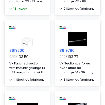
montage, 23 x 73 mm,
montage, 45 x 88 mm,
pour TS, SE, pour WHD :
pour niveau de
1 En stock
2 Stock du fabricant
2200 mm, L : 2095 mm
montage intérieur :
pour WD : 600 mm
8619700
8619790
103.59
193.77
CAD
$
CAD
$
VX Punched section,
VX Section perforée
with mounting flange 14
avec bride de
x 39 mm, for door width:
montage, 14 x 39 mm ,
400 mm
pour largeur de porte :
4 Stock du fabricant
8 Stock du fabricant
760 mm