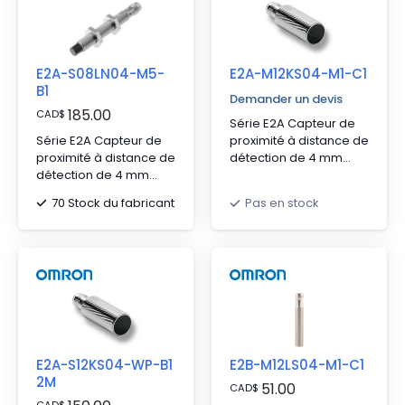
E2A-S08LN04-M5-
E2A-M12KS04-M1-C1
B1
Demander un devis
185.00
CAD
$
Série E2A Capteur de
Série E2A Capteur de
proximité à distance de
proximité à distance de
détection de 4 mm
détection de 4 mm
avec connecteur M12 à
avec connecteur M8 à
4 broches
70 Stock du fabricant
Pas en stock
3 broches
E2A-S12KS04-WP-B1
E2B-M12LS04-M1-C1
2M
51.00
CAD
$
CAD
$