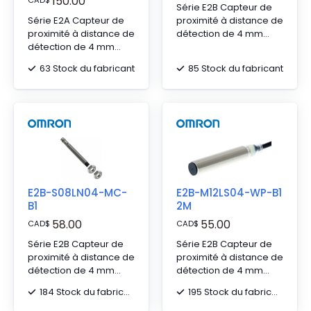
150.00
Série E2B Capteur de
Série E2A Capteur de
proximité à distance de
proximité à distance de
détection de 4 mm
détection de 4 mm
avec connecteur M12 à
avec câble en chlorure
4 broches
63 Stock du fabricant
85 Stock du fabricant
de polyvinyle (PVC) de
2 m
E2B-S08LN04-MC-
E2B-M12LS04-WP-B1
B1
2M
58.00
55.00
CAD
$
CAD
$
Série E2B Capteur de
Série E2B Capteur de
proximité à distance de
proximité à distance de
détection de 4 mm
détection de 4 mm
avec connecteur M8 à
avec câble en chlorure
184 Stock du fabricant
195 Stock du fabricant
3 broches
de polyvinyle (PVC) de
2 m