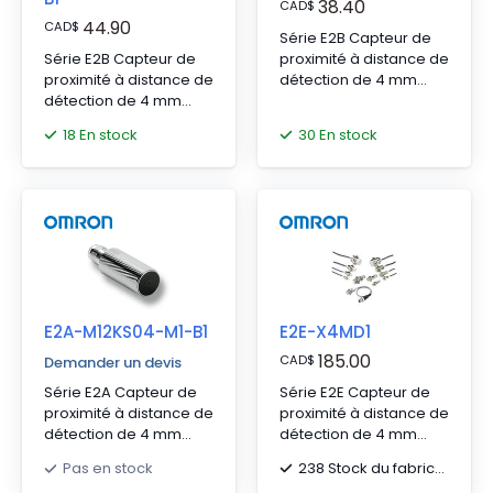
38.40
CAD
$
44.90
CAD
$
Série E2B Capteur de
Série E2B Capteur de
proximité à distance de
proximité à distance de
détection de 4 mm
détection de 4 mm
avec connecteur M12 à
avec connecteur M8 à
4 broches
18 En stock
30 En stock
3 broches
E2A-M12KS04-M1-B1
E2E-X4MD1
185.00
CAD
$
Demander un devis
Série E2A Capteur de
Série E2E Capteur de
proximité à distance de
proximité à distance de
détection de 4 mm
détection de 4 mm
avec connecteur M12 à
avec câble en chlorure
238 Stock du fabricant
Pas en stock
4 broches
de polyvinyle (PVC) de