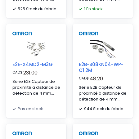
avec câble en chlorure
avec connecteur M8 à
525 Stock du fabricant
1 En stock
de polyvinyle (PVC) de
3 broches
2 m
E2E-X4MD2-M3G
E2B-S08KN04-WP-
C1 2M
231.00
CAD
$
48.20
CAD
$
Série E2E Capteur de
proximité à distance de
Série E2B Capteur de
détection de 4 mm
proximité à distance de
avec connecteur M8
détection de 4 mm
avec câble en chlorure
944 Stock du fabricant
Pas en stock
de polyvinyle (PVC) de
2 m