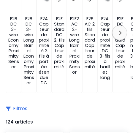
E2B
E2B
E2A
E2E
E2E2
E2E
E2A
E2E
DC
DC
Cap
Stan
AC
AC 2
Cap
DC
3-
3-
teur
dard
2-
fils
teur
3-fils
wire
wire
de
DC
wire
Stan
de
Stan
Econ
Long
proxi
2-fils
Long
dard
proxi
dard
p
omy
Barr
mité
Cap
Barr
Cap
mité
Cap
m
Proxi
el
à 3
teur
el
teur
DC
teur
mity
Econ
fils à
de
Proxi
de
3-fils
de
3
Sens
omy
port
proxi
mity
proxi
à
proxi
or
Proxi
ée
mité
Sens
mité
barill
mité
b
mity
éten
or
et
Sens
due
long
or
DC
Filtres
124 articles