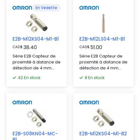
En Vedette
E2B-M12KS04-M1-B1
E2B-M12LS04-M1-B1
38.40
51.00
CAD
$
CAD
$
Série E2B Capteur de
Série E2B Capteur de
proximité à distance de
proximité à distance de
détection de 4 mm
détection de 4 mm
avec connecteur M12 à
avec connecteur M12 à
42 En stock
8 En stock
4 broches
4 broches
E2B-S08KN04-MC-
E2B-M12KS04-M1-B2
B1