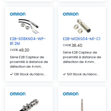
2 m
E2B-S08KN04-WP-
E2B-M12KS04-M1-C1
B1 2M
38.40
CAD
$
48.20
CAD
$
Série E2B Capteur de
Série E2B Capteur de
proximité à distance de
proximité à distance de
détection de 4 mm
détection de 4 mm
avec connecteur M12 à
avec câble en chlorure
4 broches
136 Stock du fabricant
501 Stock du fabricant
de polyvinyle (PVC) de
2 m