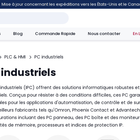
Mise à jour concernant les expéditions vers les États-Unis et le Can
s
Blog
Commande Rapide
Nous contacter
En 
PLC & HMI
PC industriels
 industriels
mouvement
 industriels (IPC) offrent des solutions informatiques robustes e
riels. Conçus pour résister à des conditions difficiles, ces PC g
les pour les applications d'automatisation, de contrôle et de 
illeurs fabricants tels qu'Omron, Phoenix Contact et Advantech.
urations incluant des PC panneau, des PC boîte et des moniteurs
tés de mémoire, processeurs et indices de protection IP.