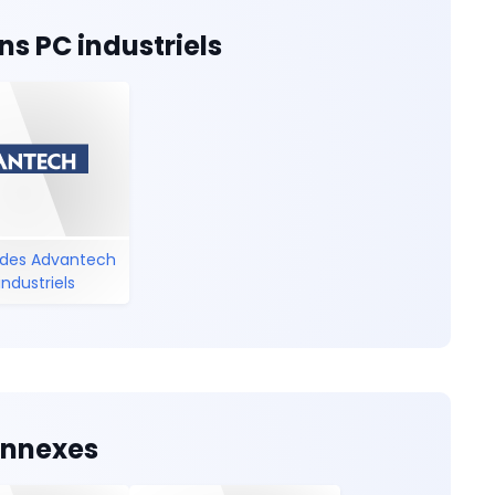
s PC industriels
 des Advantech
industriels
onnexes