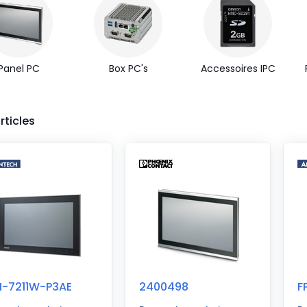
Panel PC
Box PC's
Accessoires IPC
articles
M-7211W-P3AE
2400498
F