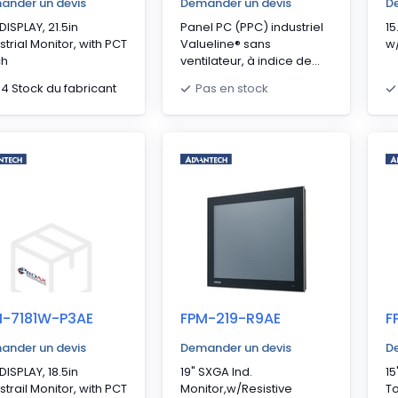
ander un devis
Demander un devis
D
DISPLAY, 21.5in
Panel PC (PPC) industriel
15
strial Monitor, with PCT
Valueline® sans
w
ch
ventilateur, à indice de
protection IP66 et
34 Stock du fabricant
Pas en stock
processeur Intel® Core™
i3-4010U. Jusqu'à 16 Go de
RAM. Options disponibles
pour mémoire de masse
aux formats HDD et SSD.
Logement pour carte PCI
ou PCIe disponible en
option.
M-7181W-P3AE
FPM-219-R9AE
F
ander un devis
Demander un devis
D
DISPLAY, 18.5in
19" SXGA Ind.
15
strail Monitor, with PCT
Monitor,w/Resistive
To