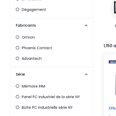
Pneumatiques
Produits d'alimentation
Dégagement
Relais
Robotique
Fabricants
Capteurs et vision industrielle
Interrupteurs
Omron
Blocs terminaux
1,150 
Promotions
Phoenix Contact
Advantech
Série
Mémoire IHM
Panel PC industriel de la série NY
Boîte PC industrielle série NY
FP