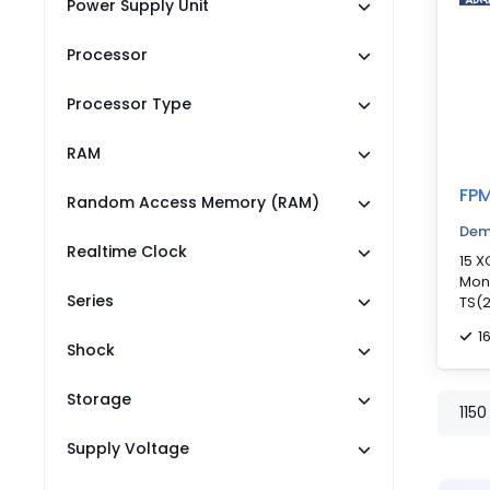
Power Supply Unit
Processor
Processor Type
RAM
FP
Random Access Memory (RAM)
Dem
Realtime Clock
15 X
Moni
Series
TS(
1
Shock
Storage
1150
Supply Voltage