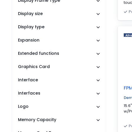
Display Frame Type
tou
P
Display size
Display type
Expansion
Extended functions
Graphics Card
Interface
FP
Interfaces
Dem
15.6
Logo
w/P
Memory Capacity
P