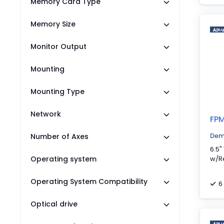
Memory Card Type
Memory Size
Monitor Output
Mounting
Mounting Type
Network
FP
Dem
Number of Axes
6.5"
Operating system
w/Re
Operating System Compatibility
6
Optical drive