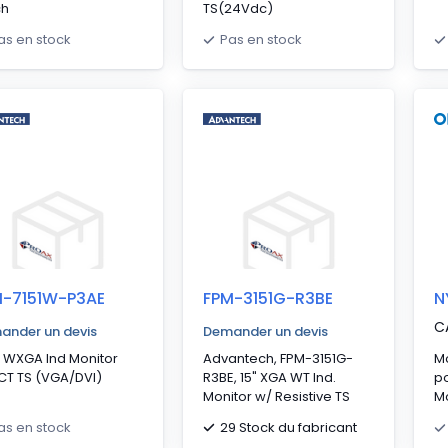
ch
TS(24Vdc)
as en stock
Pas en stock
M-7151W-P3AE
FPM-3151G-R3BE
N
C
ander un devis
Demander un devis
" WXGA Ind Monitor
Advantech, FPM-3151G-
Mo
CT TS (VGA/DVI)
R3BE, 15" XGA WT Ind.
po
Monitor w/ Resistive TS
Mo
29 Stock du fabricant
as en stock