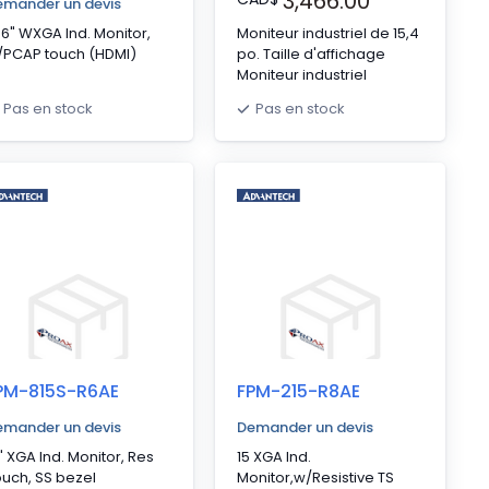
3,466.00
emander un devis
.6" WXGA Ind. Monitor,
Moniteur industriel de 15,4
/PCAP touch (HDMI)
po. Taille d'affichage
Moniteur industriel
Pas en stock
Pas en stock
PM-815S-R6AE
FPM-215-R8AE
emander un devis
Demander un devis
" XGA Ind. Monitor, Res
15 XGA Ind.
uch, SS bezel
Monitor,w/Resistive TS