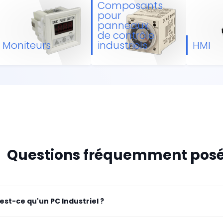
Composants
pour
panneaux
de contrôle
Moniteurs
industriels
HMI
Questions fréquemment posées
est-ce qu'un PC Industriel ?
Industriel (IPC) est un dispositif informatique conçu pour offr