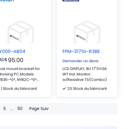
Y000-AB04
FPM-3171G-R3BE
95.00
AD
$
Demander un devis
ok mount bracket for
LCD DISPLAY, 8U 17"SVGA
llowing PC Models:
WT Ind. Monitor
B35-*0*, NYB2C-*0*,
w/Resistive TS(Combo)
YB2A-*0*
1 Stock du fabricant
23 Stock du fabricant
5
...
50
Page Suiv