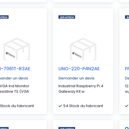
M-7061T-R3AE
UNO-220-P4N2AE
F
ander un devis
Demander un devis
D
 VGA Ind Monitor
Industrial Raspberry Pi 4
12
sistive TS (VGA
Gateway Kit w
w/
 Stock du fabricant
54 Stock du fabricant