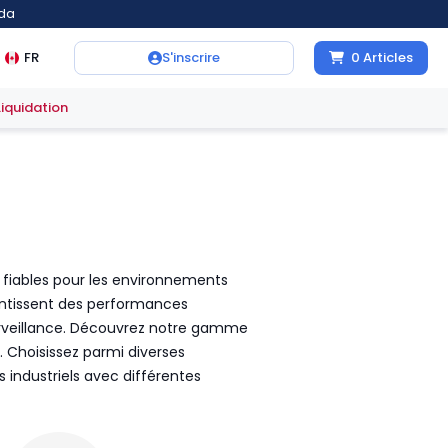
ada
FR
S'inscrire
0
Articles
Liquidation
t fiables pour les environnements
arantissent des performances
surveillance. Découvrez notre gamme
 Choisissez parmi diverses
 industriels avec différentes