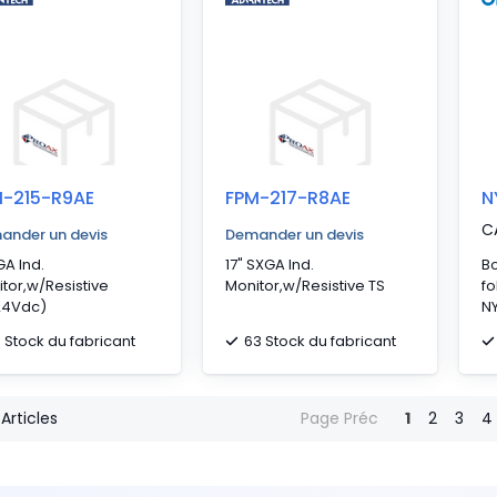
M-215-R9AE
FPM-217-R8AE
N
C
ander un devis
Demander un devis
GA Ind.
17" SXGA Ind.
Bo
tor,w/Resistive
Monitor,w/Resistive TS
fo
24Vdc)
NY
N
6 Stock du fabricant
63 Stock du fabricant
Articles
Page Préc
1
2
3
4