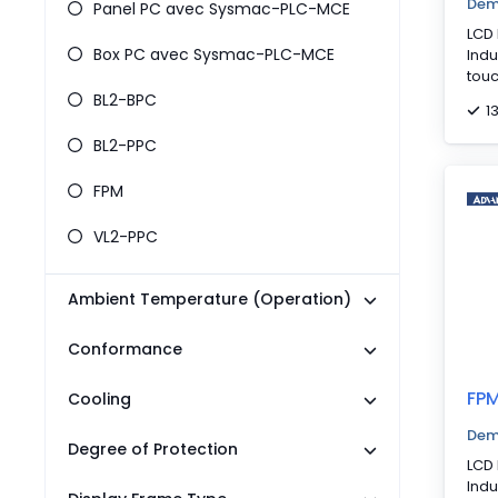
Dem
Panel PC avec Sysmac-PLC-MCE
LCD 
Box PC avec Sysmac-PLC-MCE
Indu
tou
BL2-BPC
1
BL2-PPC
FPM
VL2-PPC
Ambient Temperature (Operation)
Conformance
FP
Cooling
Dem
Degree of Protection
LCD 
Indu