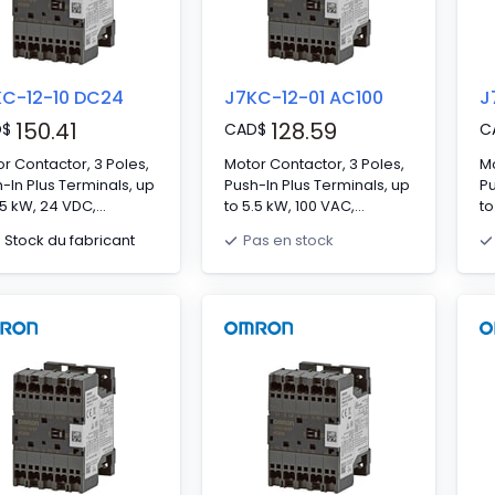
C-12-10 DC24
J7KC-12-01 AC100
J
150.41
128.59
D
$
CAD
$
C
r Contactor, 3 Poles,
Motor Contactor, 3 Poles,
Mo
-In Plus Terminals, up
Push-In Plus Terminals, up
Pu
.5 kW, 24 VDC,
to 5.5 kW, 100 VAC,
to
acts: NO 3 NC 0,
Contacts: NO 3 NC 0,
Co
8 Stock du fabricant
Pas en stock
×D 67.5 x 45 x 46 mm
H×W×D 67.5 x 45 x 46 mm
H