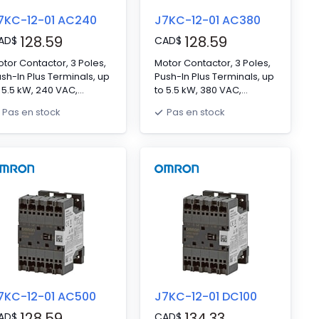
7KC-12-01 AC240
J7KC-12-01 AC380
128.59
128.59
AD
$
CAD
$
tor Contactor, 3 Poles,
Motor Contactor, 3 Poles,
sh-In Plus Terminals, up
Push-In Plus Terminals, up
 5.5 kW, 240 VAC,
to 5.5 kW, 380 VAC,
ntacts: NO 3 NC 0,
Contacts: NO 3 NC 0,
Pas en stock
Pas en stock
×W×D 67.5 x 45 x 46 mm
H×W×D 67.5 x 45 x 46 mm
7KC-12-01 AC500
J7KC-12-01 DC100
128.59
134.33
AD
$
CAD
$