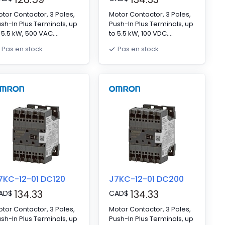
tor Contactor, 3 Poles,
Motor Contactor, 3 Poles,
sh-In Plus Terminals, up
Push-In Plus Terminals, up
 5.5 kW, 500 VAC,
to 5.5 kW, 100 VDC,
ntacts: NO 3 NC 0,
Contacts: NO 3 NC 0,
Pas en stock
Pas en stock
×W×D 67.5 x 45 x 46 mm
H×W×D 67.5 x 45 x 46 mm
7KC-12-01 DC120
J7KC-12-01 DC200
134.33
134.33
AD
$
CAD
$
tor Contactor, 3 Poles,
Motor Contactor, 3 Poles,
sh-In Plus Terminals, up
Push-In Plus Terminals, up