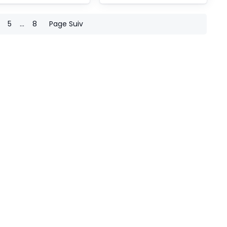
5
...
8
Page Suiv