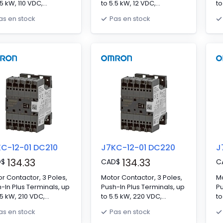
.5 kW, 110 VDC,
to 5.5 kW, 12 VDC,
to
acts: NO 3 NC 0,
Contacts: NO 3 NC 0,
Co
as en stock
Pas en stock
×D 67.5 x 45 x 46 mm
H×W×D 67.5 x 45 x 46 mm
H
C-12-01 DC210
J7KC-12-01 DC220
J
134.33
134.33
D
$
CAD
$
C
r Contactor, 3 Poles,
Motor Contactor, 3 Poles,
Mo
-In Plus Terminals, up
Push-In Plus Terminals, up
Pu
.5 kW, 210 VDC,
to 5.5 kW, 220 VDC,
to
acts: NO 3 NC 0,
Contacts: NO 3 NC 0,
Co
as en stock
Pas en stock
×D 67.5 x 45 x 46 mm
H×W×D 67.5 x 45 x 46 mm
H