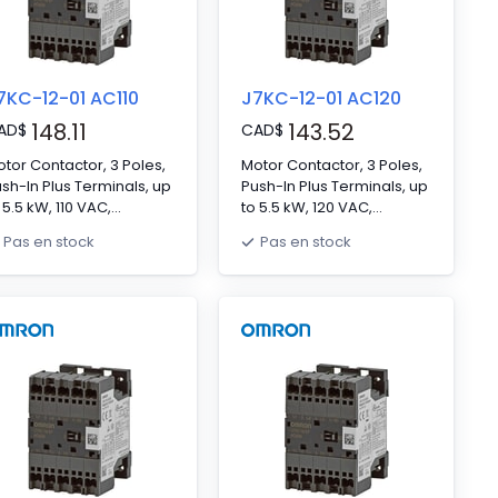
7KC-12-01 AC110
J7KC-12-01 AC120
148.11
143.52
AD
$
CAD
$
tor Contactor, 3 Poles,
Motor Contactor, 3 Poles,
sh-In Plus Terminals, up
Push-In Plus Terminals, up
 5.5 kW, 110 VAC,
to 5.5 kW, 120 VAC,
ntacts: NO 3 NC 0,
Contacts: NO 3 NC 0,
Pas en stock
Pas en stock
×W×D 67.5 x 45 x 46 mm
H×W×D 67.5 x 45 x 46 mm