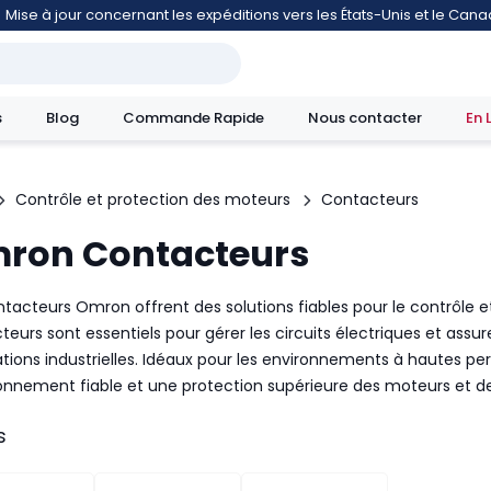
Mise à jour concernant les expéditions vers les États-Unis et le Can
s
Blog
Commande Rapide
Nous contacter
En 
Contrôle et protection des moteurs
Contacteurs
ron Contacteurs
mouvement
ntacteurs Omron offrent des solutions fiables pour le contrôle e
eurs sont essentiels pour gérer les circuits électriques et assurer
ations industrielles. Idéaux pour les environnements à hautes pe
onnement fiable et une protection supérieure des moteurs et 
s