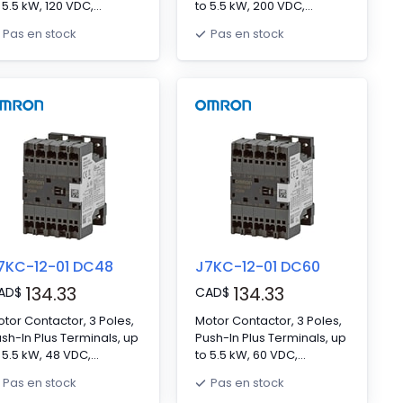
 5.5 kW, 120 VDC,
to 5.5 kW, 200 VDC,
ntacts: NO 3 NC 0,
Contacts: NO 3 NC 0,
Pas en stock
Pas en stock
×W×D 67.5 x 45 x 46 mm
H×W×D 67.5 x 45 x 46 mm
7KC-12-01 DC48
J7KC-12-01 DC60
134.33
134.33
AD
$
CAD
$
tor Contactor, 3 Poles,
Motor Contactor, 3 Poles,
sh-In Plus Terminals, up
Push-In Plus Terminals, up
 5.5 kW, 48 VDC,
to 5.5 kW, 60 VDC,
ntacts: NO 3 NC 0,
Contacts: NO 3 NC 0,
Pas en stock
Pas en stock
×W×D 67.5 x 45 x 46 mm
H×W×D 67.5 x 45 x 46 mm