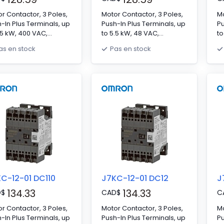
r Contactor, 3 Poles,
Motor Contactor, 3 Poles,
Mo
-In Plus Terminals, up
Push-In Plus Terminals, up
Pu
.5 kW, 400 VAC,
to 5.5 kW, 48 VAC,
to
acts: NO 3 NC 0,
Contacts: NO 3 NC 0,
Co
as en stock
Pas en stock
×D 67.5 x 45 x 46 mm
H×W×D 67.5 x 45 x 46 mm
H
C-12-01 DC110
J7KC-12-01 DC12
J
134.33
134.33
D
$
CAD
$
C
r Contactor, 3 Poles,
Motor Contactor, 3 Poles,
Mo
-In Plus Terminals, up
Push-In Plus Terminals, up
Pu