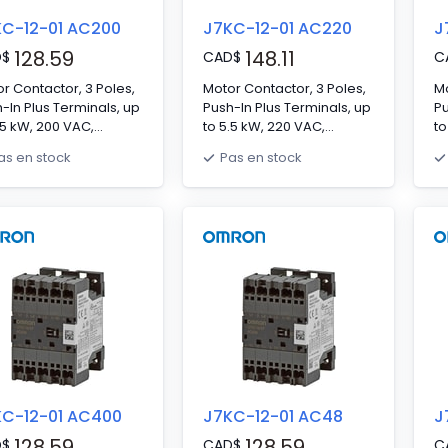
C-12-01 AC200
J7KC-12-01 AC220
J
128.59
148.11
D
$
CAD
$
C
r Contactor, 3 Poles,
Motor Contactor, 3 Poles,
Mo
-In Plus Terminals, up
Push-In Plus Terminals, up
Pu
.5 kW, 200 VAC,
to 5.5 kW, 220 VAC,
to
acts: NO 3 NC 0,
Contacts: NO 3 NC 0,
Co
as en stock
Pas en stock
×D 67.5 x 45 x 46 mm
H×W×D 67.5 x 45 x 46 mm
H
KC-12-01 AC400
J7KC-12-01 AC48
J
128.59
128.59
D
$
CAD
$
C