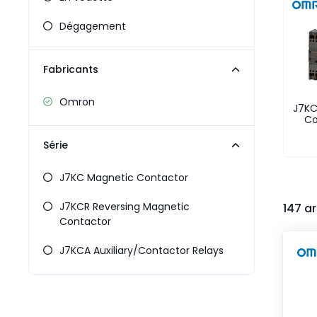
Pneumatiques
Produits d'alimentation
Dégagement
Relais
Robotique
Fabricants
Capteurs et vision industrielle
Interrupteurs
Omron
Blocs terminaux
J7KC
Co
Promotions
Série
J7KC Magnetic Contactor
J7KCR Reversing Magnetic
147 ar
Contactor
J7KCA Auxiliary/Contactor Relays