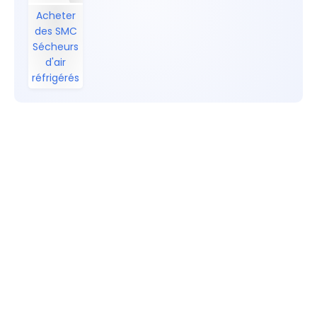
Acheter
des SMC
Sécheurs
d'air
réfrigérés