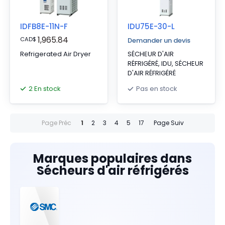
IDFB8E-11N-F
IDU75E-30-L
1,965.84
CAD
$
Demander un devis
Refrigerated Air Dryer
SÉCHEUR D'AIR
RÉFRIGÉRÉ, IDU, SÉCHEUR
D'AIR RÉFRIGÉRÉ
2 En stock
Pas en stock
Page Préc
1
2
3
4
5
17
Page Suiv
Marques populaires dans
Sécheurs d'air réfrigérés