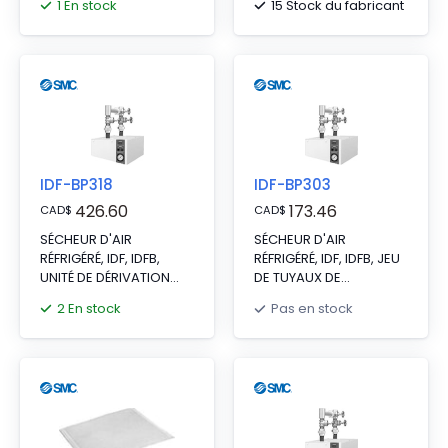
1 En stock
15 Stock du fabricant
models IDFA3E and
IDFB3E.
IDF-BP318
IDF-BP303
426.60
173.46
CAD
$
CAD
$
SÉCHEUR D'AIR
SÉCHEUR D'AIR
RÉFRIGÉRÉ, IDF, IDFB,
RÉFRIGÉRÉ, IDF, IDFB, JEU
UNITÉ DE DÉRIVATION
DE TUYAUX DE
POUR IDF37E
DÉRIVATION (IDF4E)
2 En stock
Pas en stock