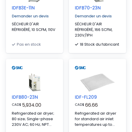
IDFB3E-11N
IDFB70-23N
Demander un devis
Demander un devis
SÉCHEUR D'AIR
SÉCHEUR D'AIR
RÉFRIGÉRÉ, 10 SCFM, 110V
RÉFRIGÉRÉ, 166 SCFM,
230V/1PH
18 Stock du fabricant
Pas en stock
IDFB80-23N
IDF-FL209
5,934.00
66.66
CAD
$
CAD
$
Refrigerated air dryer;
Refrigerated air dryer
80 size; Single-phase
for standard air inlet
230V AC; 60 Hz; NPT
temperatures up to
threading.
40°C, compatible with