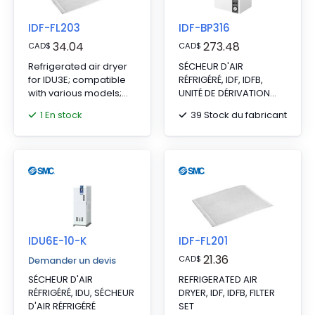
IDF-FL203
IDF-BP316
34.04
273.48
CAD
$
CAD
$
Refrigerated air dryer
SÉCHEUR D'AIR
for IDU3E; compatible
RÉFRIGÉRÉ, IDF, IDFB,
with various models;
UNITÉ DE DÉRIVATION
standard air inlet temp
POUR IDF15E
1 En stock
39 Stock du fabricant
35-40°C.
IDU6E-10-K
IDF-FL201
21.36
CAD
$
Demander un devis
SÉCHEUR D'AIR
REFRIGERATED AIR
RÉFRIGÉRÉ, IDU, SÉCHEUR
DRYER, IDF, IDFB, FILTER
D'AIR RÉFRIGÉRÉ
SET